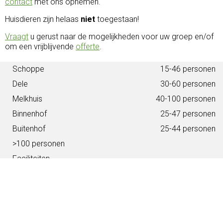
contact
met ons opnemen.
Huisdieren zijn helaas
niet
toegestaan!
Vraagt
u gerust naar de mogelijkheden voor uw groep en/of
om een vrijblijvende
offerte
.
Schoppe
15-46 personen
Dele
30-60 personen
Melkhuis
40-100 personen
Binnenhof
25-47 personen
Buitenhof
25-44 personen
>100 personen
Faciliteiten
In- en uitchecken
Keukens
Supermarkt service
Waarom Beusink Recreatie